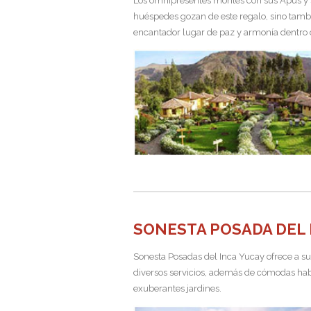
Los omnipresentes montes con sus Apus y sus
huéspedes gozan de este regalo, sino tamb
encantador lugar de paz y armonía dentro de
SONESTA POSADA DEL 
Sonesta Posadas del Inca Yucay ofrece a s
diversos servicios, además de cómodas habit
exuberantes jardines.