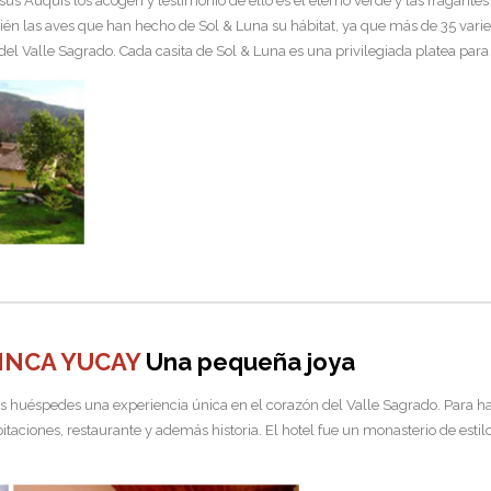
 Auquis los acogen y testimonio de ello es el eterno verde y las fragantes f
ién las aves que han hecho de Sol & Luna su hábitat, ya que más de 35 vari
l Valle Sagrado. Cada casita de Sol & Luna es una privilegiada platea para 
INCA YUCAY
Una pequeña joya
us huéspedes una experiencia única en el corazón del Valle Sagrado. Para h
aciones, restaurante y además historia. El hotel fue un monasterio de estilo 