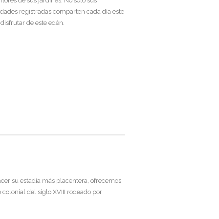
lores de sus jardines. No solo sus
edades registradas comparten cada día este
disfrutar de este edén.
acer su estadía más placentera, ofrecemos
colonial del siglo XVIII rodeado por