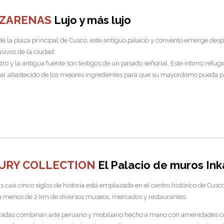
AZARENAS
Lujo y más lujo
de la plaza principal de Cusco, este antiguo palacio y convento emerge des
sivos de la ciudad.
tro y la antigua fuente son testigos de un pasado señorial. Este íntimo refugio
bar abastecido de los mejores ingredientes para que su mayordomo pueda pre
XURY COLLECTION
El Palacio de muros Ink
 casi cinco siglos de historia está emplazada en el centro histórico de Cusco
y a menos de 2 km de diversos museos, mercados y restaurantes.
oradas combinan arte peruano y mobiliario hecho a mano con amenidades 