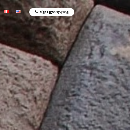
+(51) 970874165