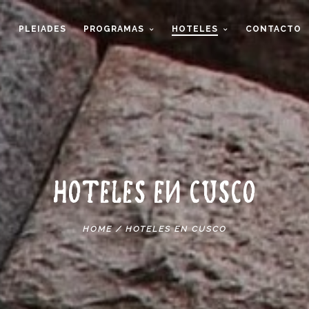
O
PLEIADES
PROGRAMAS
HOTELES
CONTACTO
HOTELES EN CUSCO
HOME
/
HOTELES EN CUSCO