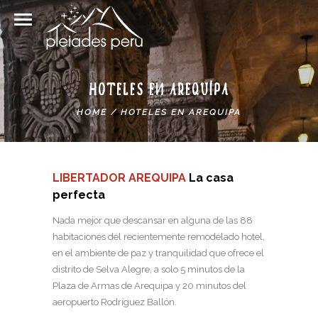
HOTELES EN AREQUIPA
HOME
/
HOTELES EN AREQUIPA
Hoteles en Arequipa
LIBERTADOR AREQUIPA
La casa
perfecta
Nada mejor que descansar en alguna de las 88
habitaciones del recientemente remodelado hotel,
en el ambiente de paz y tranquilidad que ofrece el
distrito de Selva Alegre, a solo 5 minutos de la
Plaza de Armas de Arequipa y 20 minutos del
aeropuerto Rodríguez Ballón.